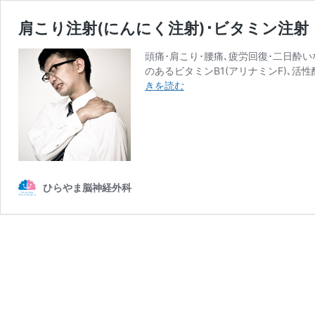
肩こり注射(にんにく注射)･ビタミン注射
頭痛･肩こり･腰痛､疲労回復･二日酔
のあるビタミンB1(アリナミンF)､
肩
きを読む
こ
り
注
射
(に
ん
ひらやま脳神経外科
に
く
注
射)･
ビ
タ
ミ
ン
注