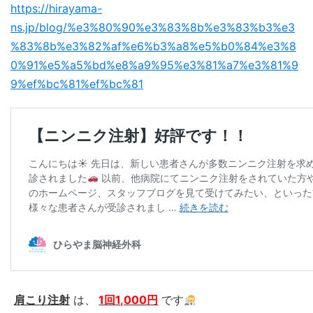
https://hirayama-
ns.jp/blog/%e3%80%90%e3%83%8b%e3%83%b3%e3
%83%8b%e3%82%af%e6%b3%a8%e5%b0%84%e3%8
0%91%e5%a5%bd%e8%a9%95%e3%81%a7%e3%81%9
9%ef%bc%81%ef%bc%81
肩こり注射
は、
1回1,000円
です