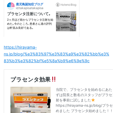
https://hirayama-
ns.jp/blog/%e3%83%97%e3%83%a9%e3%82%bb%e3%
83%b3%e3%82%bf%e5%8a%b9%e6%9e%9c