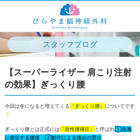
スタッフブログ
【スーパーライザー 肩こり注射
の効果】ぎっくり腰
今回は冬になると増えてくる
『ぎっくり腰』
についてです
ぎっくり腰とは正式には
『急性腰痛症』
と呼ばれ
①急激
に発症する腰痛 ②動作による痛みの悪化