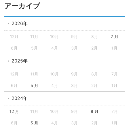
アーカイブ
2026年
12月
11月
10月
9月
8月
7 月
6月
5月
4月
3月
2月
1月
2025年
12月
11月
10月
9月
8月
7月
6月
5 月
4月
3月
2月
1月
2024年
12 月
11月
10月
9月
8 月
7月
6月
5 月
4月
3月
2月
1月