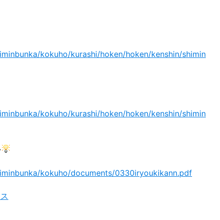
shiminbunka/kokuho/kurashi/hoken/hoken/kenshin/shimin
shiminbunka/kokuho/kurashi/hoken/hoken/kenshin/shimin
ラ
/shiminbunka/kokuho/documents/0330iryoukikann.pdf
セス