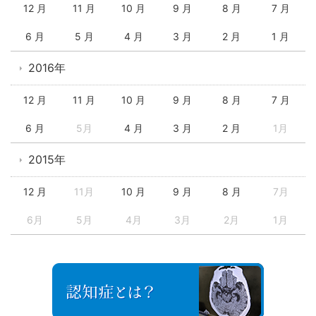
12 月
11 月
10 月
9 月
8 月
7 月
6 月
5 月
4 月
3 月
2 月
1 月
2016年
12 月
11 月
10 月
9 月
8 月
7 月
6 月
5月
4 月
3 月
2 月
1月
2015年
12 月
11月
10 月
9 月
8 月
7月
6月
5月
4月
3月
2月
1月