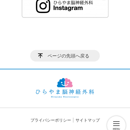
ページの先頭へ戻る
プライバシーポリシー
サイトマップ