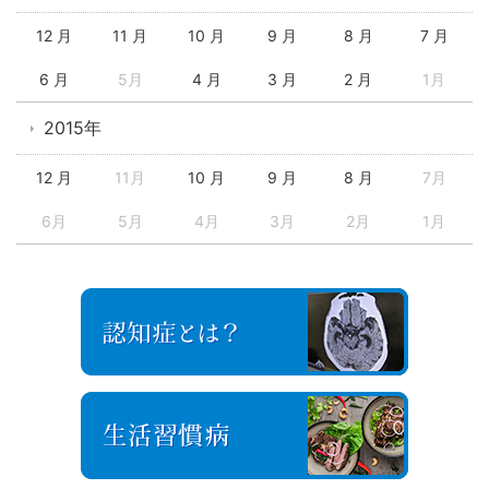
12 月
11 月
10 月
9 月
8 月
7 月
6 月
5月
4 月
3 月
2 月
1月
2015年
12 月
11月
10 月
9 月
8 月
7月
6月
5月
4月
3月
2月
1月