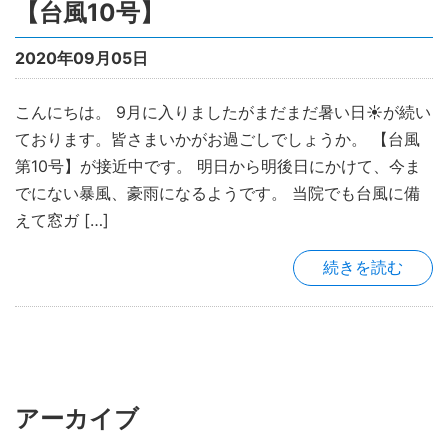
【台風10号】
2020年09月05日
こんにちは。 9月に入りましたがまだまだ暑い日☀が続い
ております。皆さまいかがお過ごしでしょうか。 【台風
第10号】が接近中です。 明日から明後日にかけて、今ま
でにない暴風、豪雨になるようです。 当院でも台風に備
えて窓ガ […]
続きを読む
アーカイブ