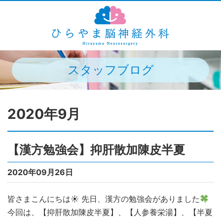
スタッフブログ
2020年9月
【漢方勉強会】抑肝散加陳皮半夏
2020年09月26日
皆さまこんにちは☀ 先日、漢方の勉強会がありました
今回は、【抑肝散加陳皮半夏】、【人参養栄湯】、【半夏