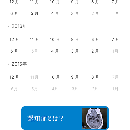
12 月
11 月
10 月
9 月
8 月
7 月
6 月
5 月
4 月
3 月
2 月
1 月
2016年
12 月
11 月
10 月
9 月
8 月
7 月
6 月
5月
4 月
3 月
2 月
1月
2015年
12 月
11月
10 月
9 月
8 月
7月
6月
5月
4月
3月
2月
1月