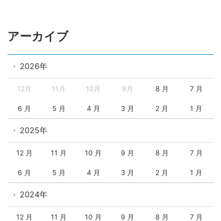
アーカイブ
2026年
12月
11月
10月
9月
8 月
7 月
6 月
5 月
4 月
3 月
2 月
1 月
2025年
12 月
11 月
10 月
9 月
8 月
7 月
6 月
5 月
4 月
3 月
2 月
1 月
2024年
12 月
11 月
10 月
9 月
8 月
7 月