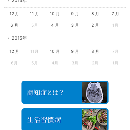
2016年
12 月
11 月
10 月
9 月
8 月
7 月
6 月
5月
4 月
3 月
2 月
1月
2015年
12 月
11月
10 月
9 月
8 月
7月
6月
5月
4月
3月
2月
1月