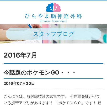
スタッフブログ
2016年7月
今話題のポケモンGO・・・
2016年07月30日
こんにちは、放射線技師の武宮です。 今世間を騒がせて
いる携帯アプリがあります！ 「ポケモンＧＯ」です！ 通