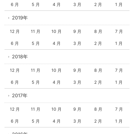
6 月
5 月
4 月
3 月
2 月
1 月
2019年
12 月
11 月
10 月
9 月
8 月
7 月
6 月
5 月
4 月
3 月
2 月
1 月
2018年
12 月
11 月
10 月
9 月
8 月
7 月
6 月
5 月
4 月
3 月
2 月
1 月
2017年
12 月
11 月
10 月
9 月
8 月
7 月
6 月
5 月
4 月
3 月
2 月
1 月