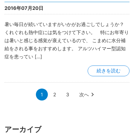
2016年07月20日
暑い毎日が続いていますがいかがお過ごしでしょうか？
くれぐれも熱中症には気をつけて下さい。 特にお年寄り
は暑いと感じる感覚が衰えているので、 こまめに水分補
給をされる事をおすすめします。 アルツハイマー型認知
症を患ってい […]
続きを読む
1
2
3
次へ
アーカイブ