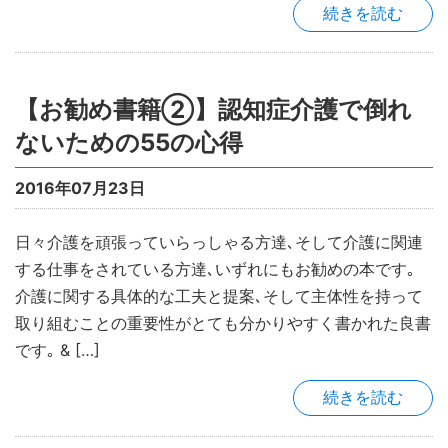
続きを読む
【お勧め書籍②】認知症介護で倒れ
ないための55の心得
2016年07月23日
日々介護を頑張っていらっしゃる方達､そして介護に関連
する仕事をされている方達､いずれにもお勧めの本です｡
介護に関する具体的な工夫と提案､そして主体性を持って
取り組むことの重要性がとても分かりやすく書かれた良書
です｡ & […]
続きを読む