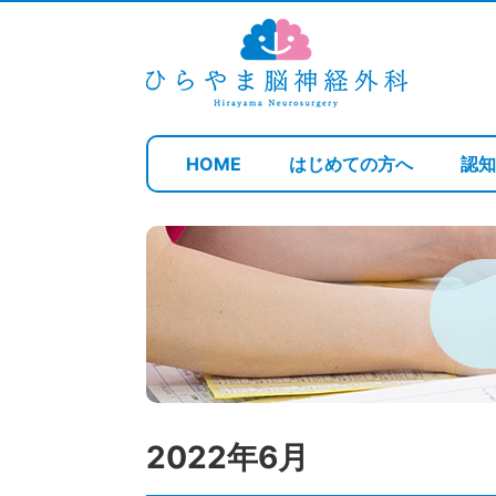
HOME
はじめての方へ
認
2022年6月