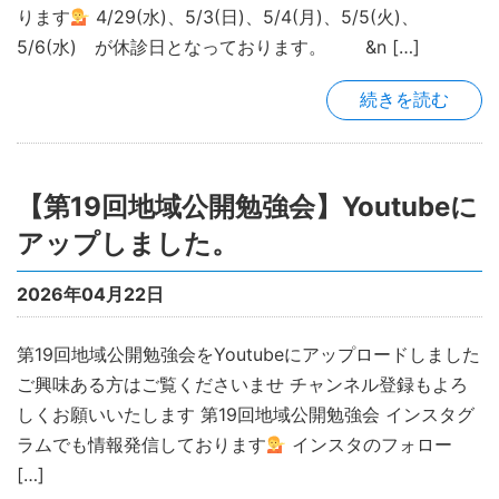
ります
4/29(水)、5/3(日)、5/4(月)、5/5(火)、
5/6(水) が休診日となっております。 &n […]
続きを読む
【第19回地域公開勉強会】Youtubeに
アップしました。
2026年04月22日
第19回地域公開勉強会をYoutubeにアップロードしました
ご興味ある方はご覧くださいませ チャンネル登録もよろ
しくお願いいたします 第19回地域公開勉強会 インスタグ
ラムでも情報発信しております
インスタのフォロー
[…]