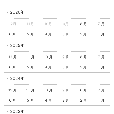
2026年
12月
11月
10月
9月
8 月
7 月
6 月
5 月
4 月
3 月
2 月
1 月
2025年
12 月
11 月
10 月
9 月
8 月
7 月
6 月
5 月
4 月
3 月
2 月
1 月
2024年
12 月
11 月
10 月
9 月
8 月
7 月
6 月
5 月
4 月
3 月
2 月
1 月
2023年