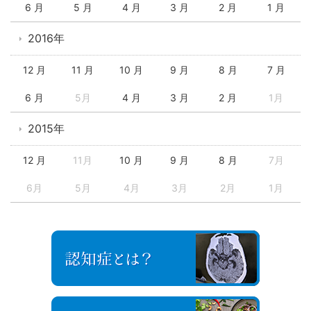
6 月
5 月
4 月
3 月
2 月
1 月
2016年
12 月
11 月
10 月
9 月
8 月
7 月
6 月
5月
4 月
3 月
2 月
1月
2015年
12 月
11月
10 月
9 月
8 月
7月
6月
5月
4月
3月
2月
1月