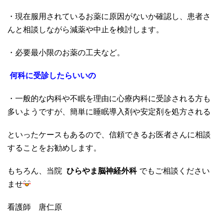
・現在服用されているお薬に原因がないか確認し、患者さ
んと相談しながら減薬や中止を検討します。
・必要最小限のお薬の工夫など。
何科に受診したらいいの
・一般的な内科や不眠を理由に心療内科に受診される方も
多いようですが、簡単に睡眠導入剤や安定剤を処方される
といったケースもあるので、信頼できるお医者さんに相談
することをお勧めします。
もちろん、当院
ひらやま脳神経外科
でもご相談ください
ませ
看護師 唐仁原