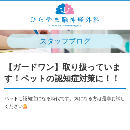
スタッフブログ
【ガードワン】取り扱っていま
す！ペットの認知症対策に！！
ペットも認知症になる時代です。気になる方は是非お試し
ください