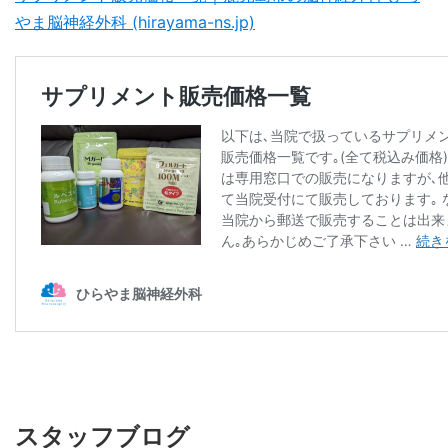
やま脳神経外科 (hirayama-ns.jp)
スタッフブログ