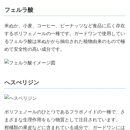
フェルラ酸
米ぬか、小麦、コーヒー、ピーナッツなど食品に広く存在
するポリフェノールの一種です。ガードワンで使用してい
るフェルラ酸は米ぬかから抽出された植物由来のもので極
めて安全性の高い成分です。
へスぺリジン
ポリフェノールのひとつであるフラボノイドの一種で、さ
まざまな生理作用をもつ物質として注目されています。
柑橘類の果皮などに含まれている成分で、ガードワンには