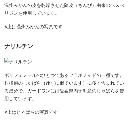
温州みかんの皮を乾燥させた陳皮（ちんぴ）由来のヘスぺ
リジンを使用しています。
※上は温州みかんの写真です
ナリルチン
ポリフェノールのひとつであるフラボノイドの一種です。
柑橘類のじゃばら（ゆずに似ています）に多く含まれてい
る成分で、ガードワンには愛媛県内子町産のじゃばらを使
用しています。
※上はじゃばらの写真です