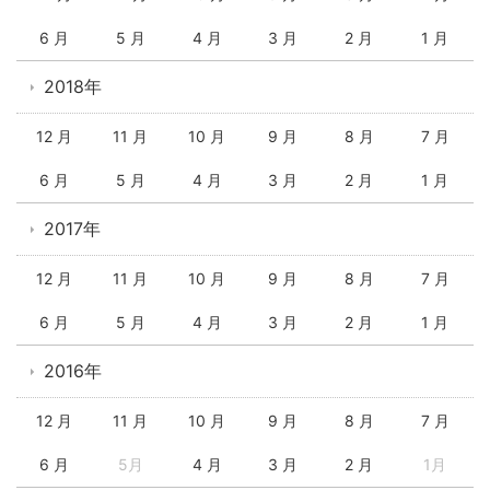
6 月
5 月
4 月
3 月
2 月
1 月
2018年
12 月
11 月
10 月
9 月
8 月
7 月
6 月
5 月
4 月
3 月
2 月
1 月
2017年
12 月
11 月
10 月
9 月
8 月
7 月
6 月
5 月
4 月
3 月
2 月
1 月
2016年
12 月
11 月
10 月
9 月
8 月
7 月
6 月
5月
4 月
3 月
2 月
1月