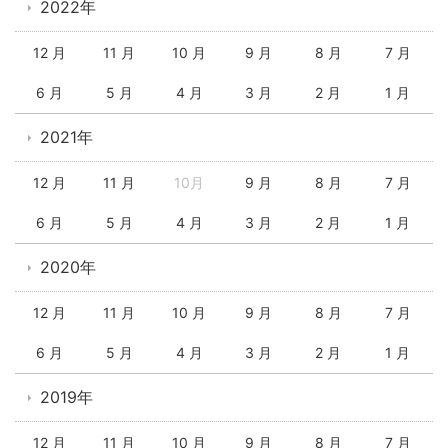
2022年
12 月
11 月
10 月
9 月
8 月
7 月
6 月
5 月
4 月
3 月
2 月
1 月
2021年
12 月
11 月
10月
9 月
8 月
7 月
6 月
5 月
4 月
3 月
2 月
1 月
2020年
12 月
11 月
10 月
9 月
8 月
7 月
6 月
5 月
4 月
3 月
2 月
1 月
2019年
12 月
11 月
10 月
9 月
8 月
7 月