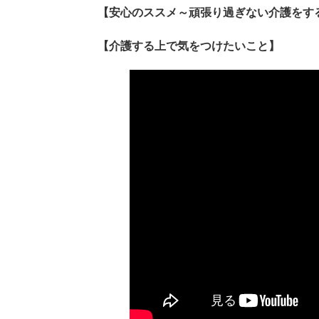
【安心のススメ～頑張り過ぎない介護をす
【介護する上で気をつけたいこと】