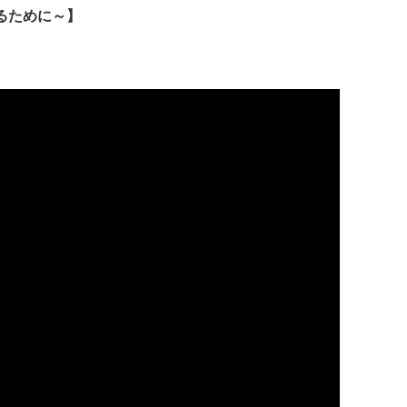
るために～】