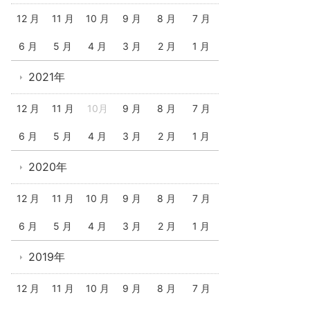
12 月
11 月
10 月
9 月
8 月
7 月
6 月
5 月
4 月
3 月
2 月
1 月
2021年
12 月
11 月
10月
9 月
8 月
7 月
6 月
5 月
4 月
3 月
2 月
1 月
2020年
12 月
11 月
10 月
9 月
8 月
7 月
6 月
5 月
4 月
3 月
2 月
1 月
2019年
12 月
11 月
10 月
9 月
8 月
7 月