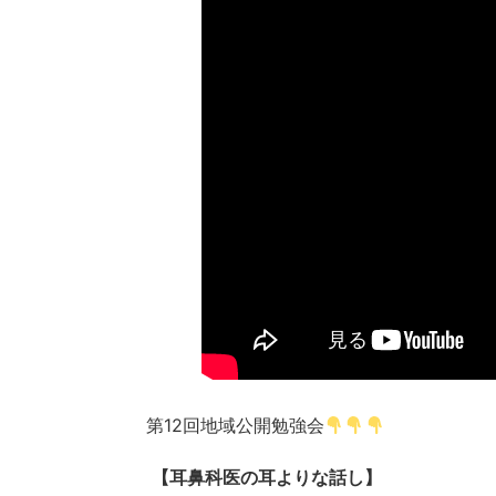
第12回地域公開勉強会
【耳鼻科医の耳よりな話し】