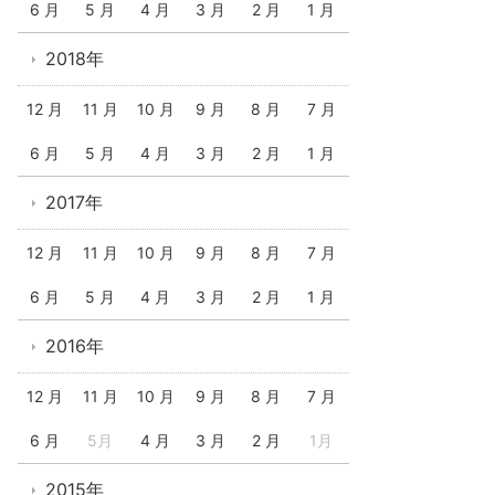
6 月
5 月
4 月
3 月
2 月
1 月
2018年
12 月
11 月
10 月
9 月
8 月
7 月
6 月
5 月
4 月
3 月
2 月
1 月
2017年
12 月
11 月
10 月
9 月
8 月
7 月
6 月
5 月
4 月
3 月
2 月
1 月
2016年
12 月
11 月
10 月
9 月
8 月
7 月
6 月
5月
4 月
3 月
2 月
1月
2015年