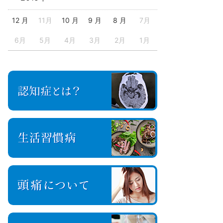
12 月
11月
10 月
9 月
8 月
7月
6月
5月
4月
3月
2月
1月