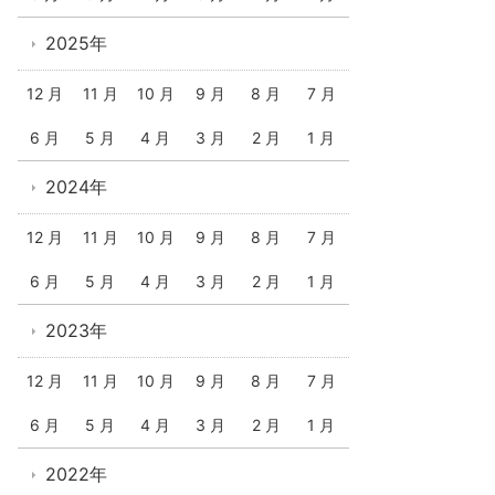
2025年
12 月
11 月
10 月
9 月
8 月
7 月
6 月
5 月
4 月
3 月
2 月
1 月
2024年
12 月
11 月
10 月
9 月
8 月
7 月
6 月
5 月
4 月
3 月
2 月
1 月
2023年
12 月
11 月
10 月
9 月
8 月
7 月
6 月
5 月
4 月
3 月
2 月
1 月
2022年