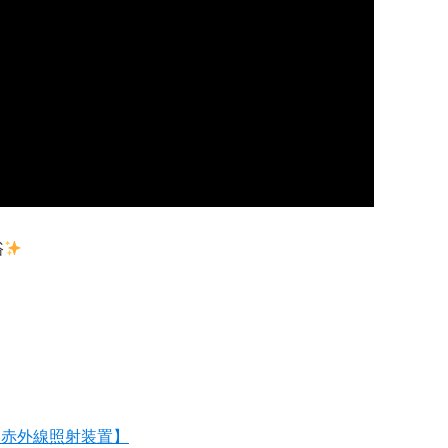
浴
ザー【近赤外線照射装置】