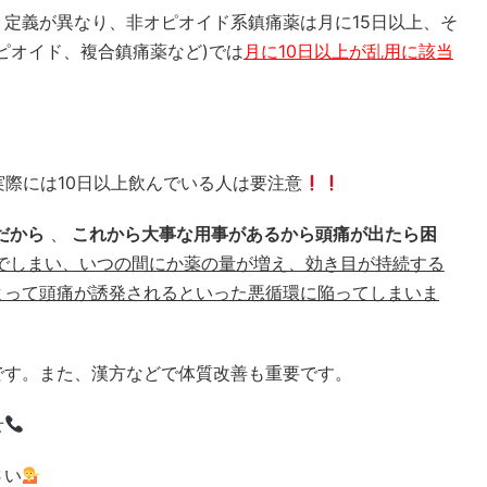
定義が異なり、非オピオイド系鎮痛薬は月に15日以上、そ
ピオイド、複合鎮痛薬など)では
月に10日以上が乱用に該当
実際には10日以上飲んでいる人は要注意
だから
、
これから大事な用事があるから頭痛が出たら困
でしまい、いつの間にか薬の量が増え、効き目が持続する
よって頭痛が誘発されるといった悪循環に陥ってしまいま
です。また、漢方などで体質改善も重要です。
せ
さい