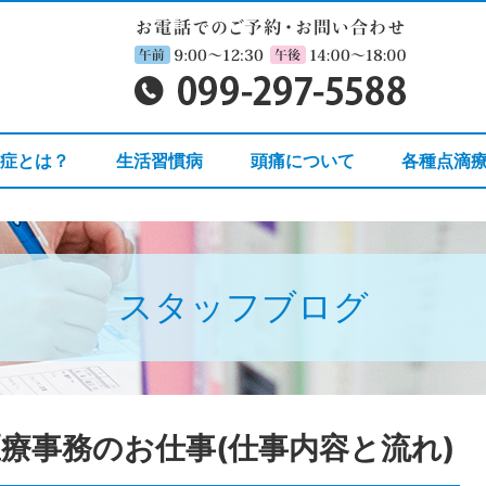
知症とは？
生活習慣病
頭痛について
各種点滴
スタッフブログ
療事務のお仕事(仕事内容と流れ)