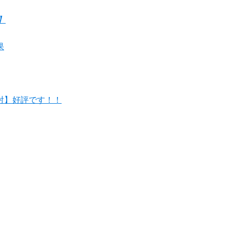
】
果
ンニク注射】好評です！！