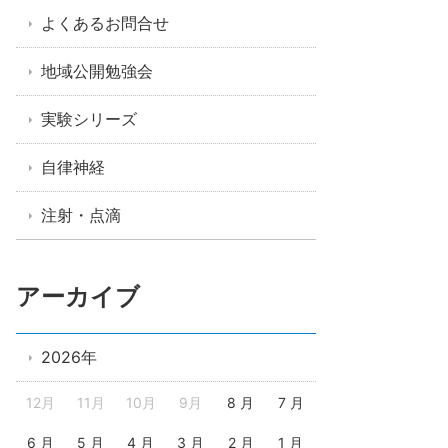
よくあるお問合せ
地域公開勉強会
実験シリーズ
自律神経
注射・点滴
アーカイブ
2026年
12月
11月
10月
9月
8 月
7 月
6 月
5 月
4 月
3 月
2 月
1 月