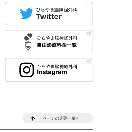
ページの先頭へ戻る