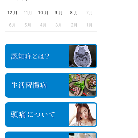
12 月
11月
10 月
9 月
8 月
7月
6月
5月
4月
3月
2月
1月