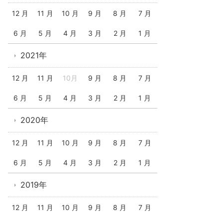
12 月
11 月
10 月
9 月
8 月
7 月
6 月
5 月
4 月
3 月
2 月
1 月
2021年
12 月
11 月
10月
9 月
8 月
7 月
6 月
5 月
4 月
3 月
2 月
1 月
2020年
12 月
11 月
10 月
9 月
8 月
7 月
6 月
5 月
4 月
3 月
2 月
1 月
2019年
12 月
11 月
10 月
9 月
8 月
7 月