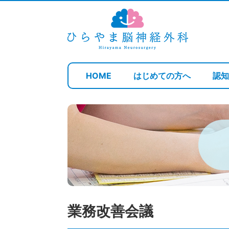
HOME
はじめての方へ
認
業務改善会議