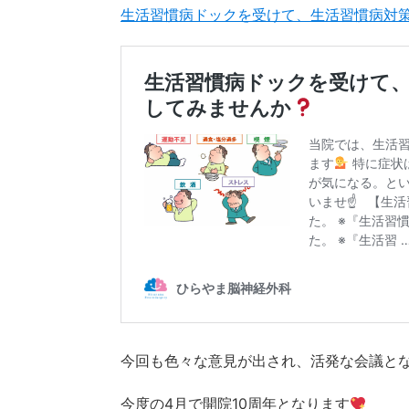
生活習慣病ドックを受けて、生活習慣病対
今回も色々な意見が出され、活発な会議と
今度の4月で開院10周年となります