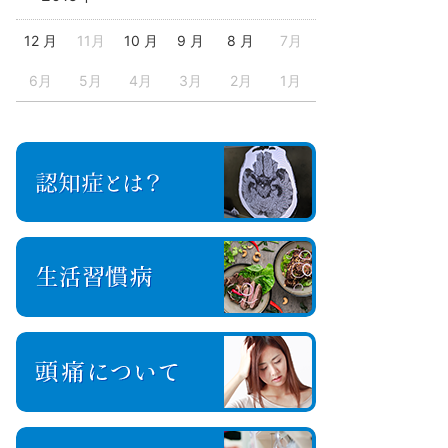
12 月
11月
10 月
9 月
8 月
7月
6月
5月
4月
3月
2月
1月