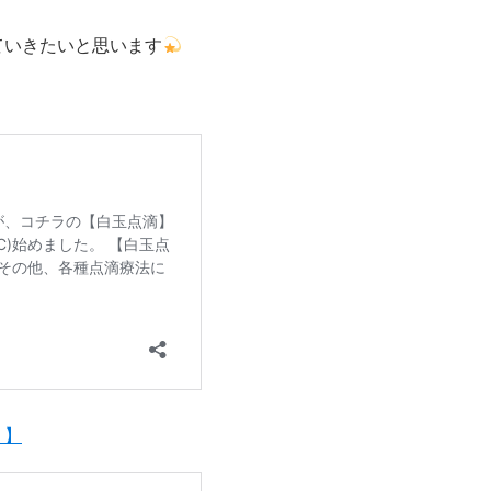
ていきたいと思います
？】