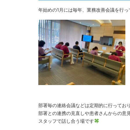
年始めの1月には毎年、業務改善会議を行って
部署毎の連絡会議などは定期的に行ってお
部署との連携の見直しや患者さんからの意
スタッフで話し合う場です