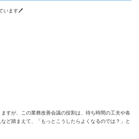
います🖊
りますが、この業務改善会議の役割は、待ち時間の工夫や各
見など踏まえて、「もっとこうしたらよくなるのでは？」と