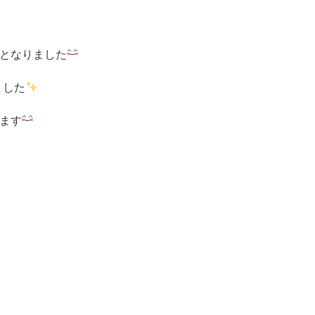
m となりました
ました
います