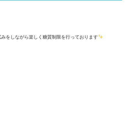
試みをしながら楽しく糖質制限を行っております
、