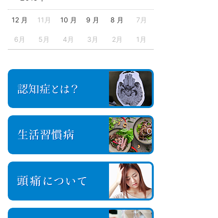
12 月
11月
10 月
9 月
8 月
7月
6月
5月
4月
3月
2月
1月