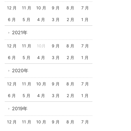
12 月
11 月
10 月
9 月
8 月
7 月
6 月
5 月
4 月
3 月
2 月
1 月
2021年
12 月
11 月
10月
9 月
8 月
7 月
6 月
5 月
4 月
3 月
2 月
1 月
2020年
12 月
11 月
10 月
9 月
8 月
7 月
6 月
5 月
4 月
3 月
2 月
1 月
2019年
12 月
11 月
10 月
9 月
8 月
7 月