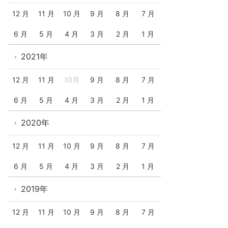
12 月
11 月
10 月
9 月
8 月
7 月
6 月
5 月
4 月
3 月
2 月
1 月
2021年
12 月
11 月
10月
9 月
8 月
7 月
6 月
5 月
4 月
3 月
2 月
1 月
2020年
12 月
11 月
10 月
9 月
8 月
7 月
6 月
5 月
4 月
3 月
2 月
1 月
2019年
12 月
11 月
10 月
9 月
8 月
7 月