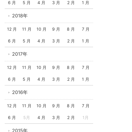
6 月
5 月
4 月
3 月
2 月
1 月
2018年
12 月
11 月
10 月
9 月
8 月
7 月
6 月
5 月
4 月
3 月
2 月
1 月
2017年
12 月
11 月
10 月
9 月
8 月
7 月
6 月
5 月
4 月
3 月
2 月
1 月
2016年
12 月
11 月
10 月
9 月
8 月
7 月
6 月
5月
4 月
3 月
2 月
1月
2015年