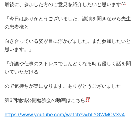
最後に、参加した方のご意見を紹介したいと思います
「今日はありがとうございました。講演を聞きながら先生
の患者様と
向き合っている姿が目に浮かびました。また参加したいと
思います。」
「介護や仕事のストレスでしんどくなる時も優しく話を聞
いていただける
ので気持ちが楽になります。ありがとうございました」
第6回地域公開勉強会の動画はこちら
https://www.youtube.com/watch?v=bLYGWMCVXv4