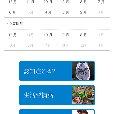
12 月
11 月
10 月
9 月
8 月
7 月
6 月
5月
4 月
3 月
2 月
1月
2015年
12 月
11月
10 月
9 月
8 月
7月
6月
5月
4月
3月
2月
1月