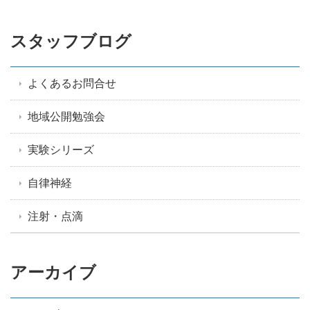
スタッフブログ
よくあるお問合せ
地域公開勉強会
実験シリーズ
自律神経
注射・点滴
アーカイブ