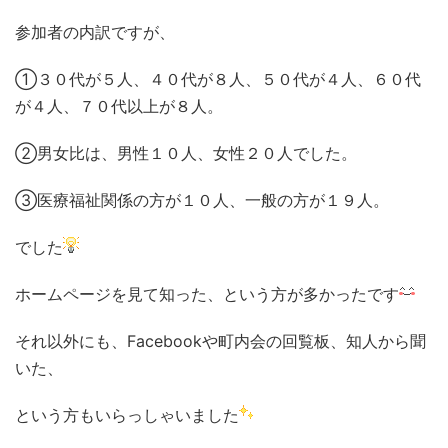
参加者の内訳ですが、
①３０代が５人、４０代が８人、５０代が４人、６０代
が４人、７０代以上が８人。
②男女比は、男性１０人、女性２０人でした。
③医療福祉関係の方が１０人、一般の方が１９人。
でした
ホームページを見て知った、という方が多かったです
それ以外にも、Facebookや町内会の回覧板、知人から聞
いた、
という方もいらっしゃいました