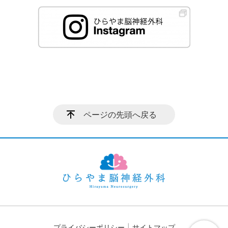
ページの先頭へ戻る
プライバシーポリシー
サイトマップ