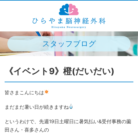
スタッフブログ
《イベント9》橙(だいだい)
皆さまこんにちは
まだまだ暑い日が続きますね
というわけで、先週19日土曜日に暑気払い&受付事務の薗
田さん・喜多さんの