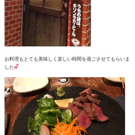
お料理もとても美味しく楽しい時間を過ごさせてもらいま
した