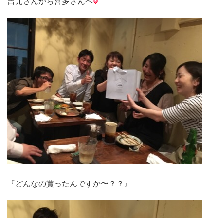
吉元さんから喜多さんへ
『どんなの貰ったんですか〜？？』