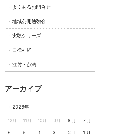
よくあるお問合せ
地域公開勉強会
実験シリーズ
自律神経
注射・点滴
アーカイブ
2026年
12月
11月
10月
9月
8 月
7 月
6 月
5 月
4 月
3 月
2 月
1 月