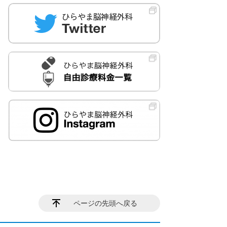
ページの先頭へ戻る