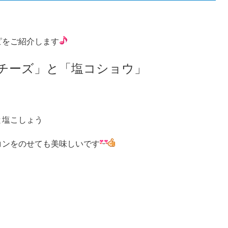
ピをご紹介します
チーズ」と「塩コショウ」
と塩こしょう
コンをのせても美味しいです