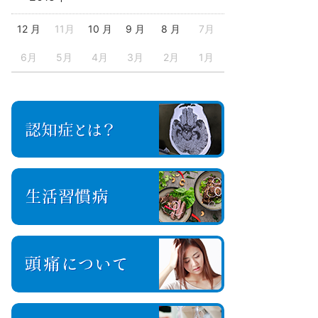
12 月
11月
10 月
9 月
8 月
7月
6月
5月
4月
3月
2月
1月