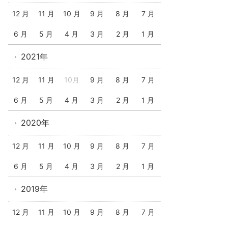
12 月
11 月
10 月
9 月
8 月
7 月
6 月
5 月
4 月
3 月
2 月
1 月
2021年
12 月
11 月
10月
9 月
8 月
7 月
6 月
5 月
4 月
3 月
2 月
1 月
2020年
12 月
11 月
10 月
9 月
8 月
7 月
6 月
5 月
4 月
3 月
2 月
1 月
2019年
12 月
11 月
10 月
9 月
8 月
7 月