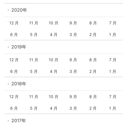
2020年
12 月
11 月
10 月
9 月
8 月
7 月
6 月
5 月
4 月
3 月
2 月
1 月
2019年
12 月
11 月
10 月
9 月
8 月
7 月
6 月
5 月
4 月
3 月
2 月
1 月
2018年
12 月
11 月
10 月
9 月
8 月
7 月
6 月
5 月
4 月
3 月
2 月
1 月
2017年