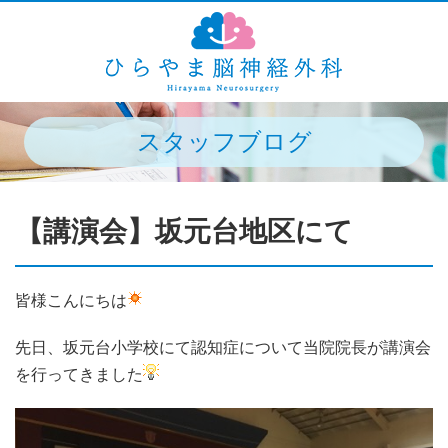
スタッフブログ
【講演会】坂元台地区にて
皆様こんにちは
先日、坂元台小学校にて認知症について当院院長が講演会
を行ってきました