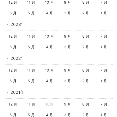
12 月
11 月
10 月
9 月
8 月
7 月
6 月
5 月
4 月
3 月
2 月
1 月
2023年
12 月
11 月
10 月
9 月
8 月
7 月
6 月
5 月
4 月
3 月
2 月
1 月
2022年
12 月
11 月
10 月
9 月
8 月
7 月
6 月
5 月
4 月
3 月
2 月
1 月
2021年
12 月
11 月
10月
9 月
8 月
7 月
6 月
5 月
4 月
3 月
2 月
1 月