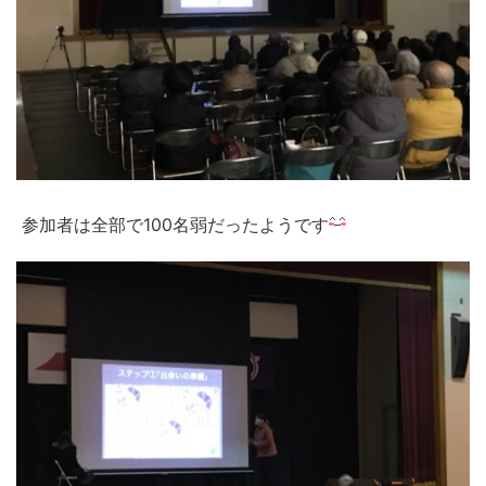
参加者は全部で100名弱だったようです