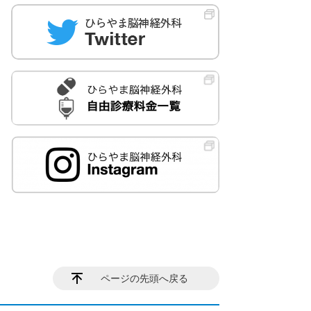
ページの先頭へ戻る