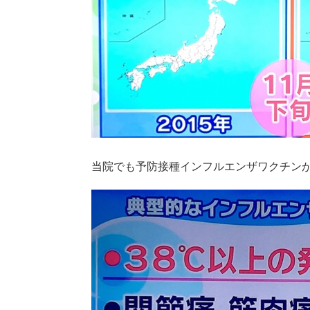
当院でも予防接種インフルエンザワクチン