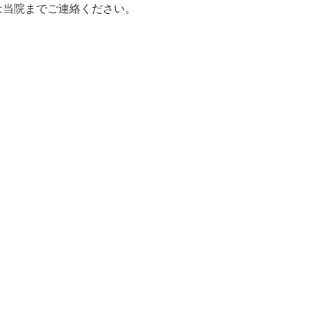
は当院までご連絡ください。