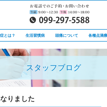
知症とは？
生活習慣病
頭痛について
各種点滴
スタッフブログ
になりました