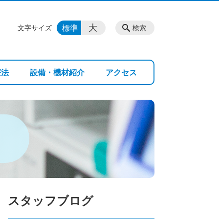
大
標準
文字サイズ
検索
療法
設備・機材紹介
アクセス
スタッフブログ