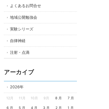
よくあるお問合せ
地域公開勉強会
実験シリーズ
自律神経
注射・点滴
アーカイブ
2026年
12月
11月
10月
9月
8 月
7 月
6 月
5 月
4 月
3 月
2 月
1 月