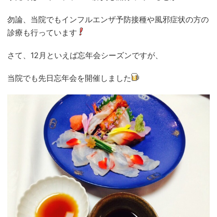
勿論、当院でもインフルエンザ予防接種や風邪症状の方の
診療も行っています
さて、12月といえば忘年会シーズンですが、
当院でも先日忘年会を開催しました