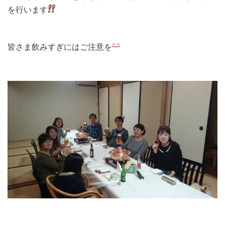
を行います
皆さま飲みすぎにはご注意を