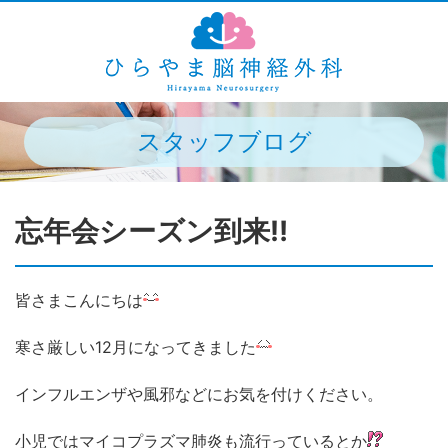
スタッフブログ
忘年会シーズン到来‼
皆さまこんにちは
寒さ厳しい12月になってきました
インフルエンザや風邪などにお気を付けください。
小児ではマイコプラズマ肺炎も流行っているとか