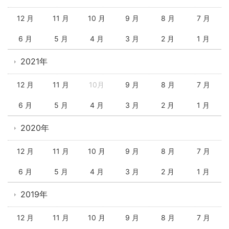
12 月
11 月
10 月
9 月
8 月
7 月
6 月
5 月
4 月
3 月
2 月
1 月
2021年
12 月
11 月
10月
9 月
8 月
7 月
6 月
5 月
4 月
3 月
2 月
1 月
2020年
12 月
11 月
10 月
9 月
8 月
7 月
6 月
5 月
4 月
3 月
2 月
1 月
2019年
12 月
11 月
10 月
9 月
8 月
7 月