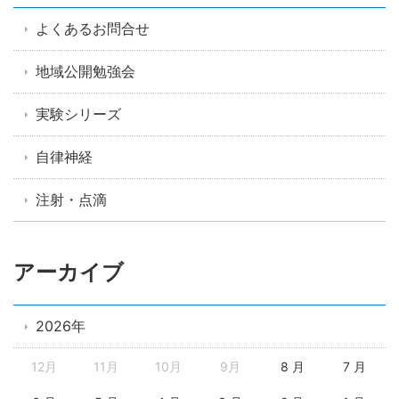
よくあるお問合せ
地域公開勉強会
実験シリーズ
自律神経
注射・点滴
アーカイブ
2026年
12月
11月
10月
9月
8 月
7 月