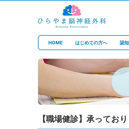
HOME
はじめての方へ
認
【職場健診】承っており