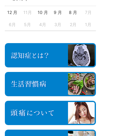
12 月
11月
10 月
9 月
8 月
7月
6月
5月
4月
3月
2月
1月