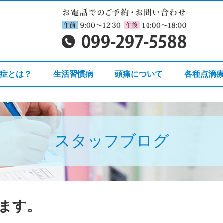
知症とは？
生活習慣病
頭痛について
各種点滴
スタッフブログ
ます。