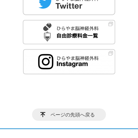
ページの先頭へ戻る