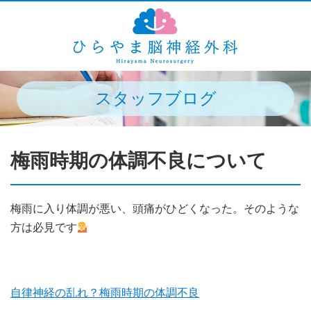
スタッフブログ
梅雨時期の体調不良について
梅雨に入り体調が悪い、頭痛がひどくなった。そのような
方は必見です
自律神経の乱れ？梅雨時期の体調不良