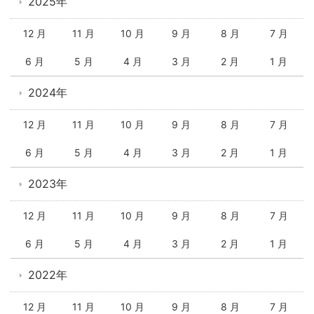
2025年
12 月
11 月
10 月
9 月
8 月
7 月
6 月
5 月
4 月
3 月
2 月
1 月
2024年
12 月
11 月
10 月
9 月
8 月
7 月
6 月
5 月
4 月
3 月
2 月
1 月
2023年
12 月
11 月
10 月
9 月
8 月
7 月
6 月
5 月
4 月
3 月
2 月
1 月
2022年
12 月
11 月
10 月
9 月
8 月
7 月