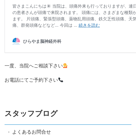
一度、当院へご相談下さい
お電話にてご予約下さい
スタッフブログ
よくあるお問合せ